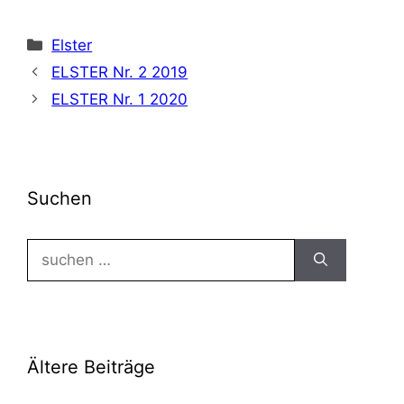
Kategorien
Elster
ELSTER Nr. 2 2019
ELSTER Nr. 1 2020
Suchen
Suchen
nach:
Ältere Beiträge